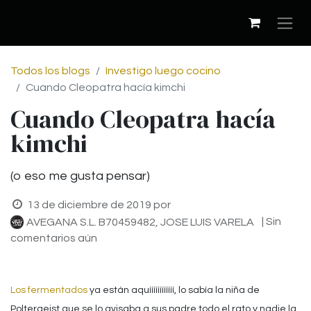
Todos los blogs
Investigo luego cocino
Cuando Cleopatra hacía kimchi
Cuando Cleopatra hacía
kimchi
(o eso me gusta pensar)
13 de diciembre de 2019
por
| Sin
AVEGANA S.L. B70459482, JOSE LUIS VARELA
comentarios aún
Los fermentados
ya están aquíííííííííííí, lo sabía la niña de
Poltergeist que se lo avisaba a sus padre todo el rato y nadie la